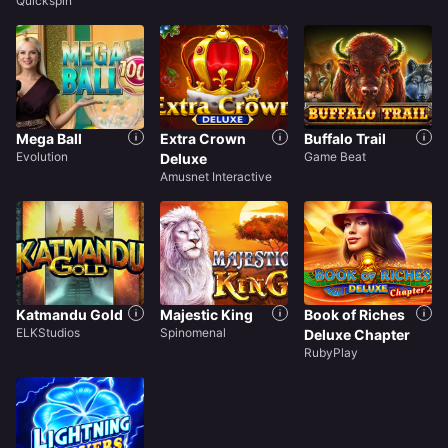
Quickspin
Mega Ball
Extra Crown
Buffalo Trail
Evolution
Game Beat
Deluxe
Amusnet Interactive
Katmandu Gold
Majestic King
Book of Riches
ELKStudios
Spinomenal
Deluxe Chapter
RubyPlay