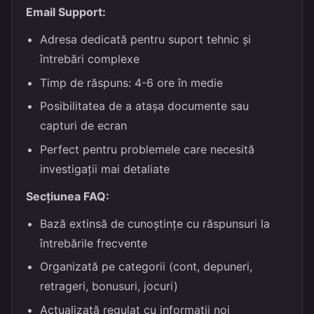
Email Support:
Adresa dedicată pentru suport tehnic și
întrebări complexe
Timp de răspuns: 4-6 ore în medie
Posibilitatea de a atașa documente sau
capturi de ecran
Perfect pentru problemele care necesită
investigații mai detaliate
Secțiunea FAQ:
Bază extinsă de cunoștințe cu răspunsuri la
întrebările frecvente
Organizată pe categorii (cont, depuneri,
retrageri, bonusuri, jocuri)
Actualizată regulat cu informații noi