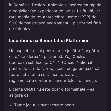
în România. Design-ul simplu și încărcarea rapidă
a paginilor fac experiența de joc să fie fluidă, iar
rata medie de returnare către jucător (RTP) de
96% demonstrează angajamentul platformei față
de fair play.
Licențierea și Securitatea Platformei
Un aspect crucial pentru orice jucător începător
este încrederea în platformă. Yoji Casino
operează sub licența ONJN (Oficiul National
pentru Jocuri de Noroc), ceea ce garantează că
toate activitățile sunt monitorizate și
reglementate conform standardelor românești.
Licența ONJN nu este doar o formalitate – ea
asigură că:
Toate jocurile sunt testate pentru