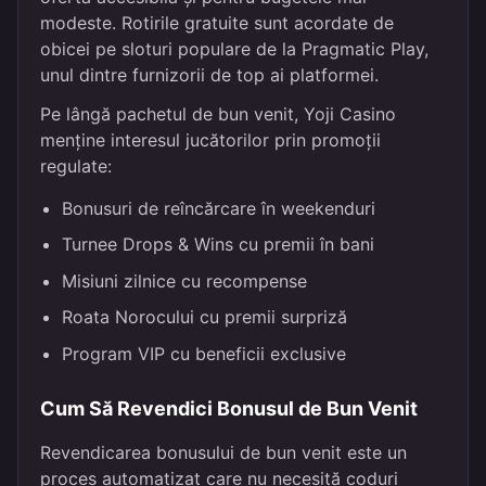
modeste. Rotirile gratuite sunt acordate de
obicei pe sloturi populare de la Pragmatic Play,
unul dintre furnizorii de top ai platformei.
Pe lângă pachetul de bun venit, Yoji Casino
menține interesul jucătorilor prin promoții
regulate:
Bonusuri de reîncărcare în weekenduri
Turnee Drops & Wins cu premii în bani
Misiuni zilnice cu recompense
Roata Norocului cu premii surpriză
Program VIP cu beneficii exclusive
Cum Să Revendici Bonusul de Bun Venit
Revendicarea bonusului de bun venit este un
proces automatizat care nu necesită coduri