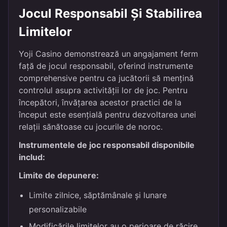
Jocul Responsabil Și Stabilirea
Limitelor
Yoji Casino demonstrează un angajament ferm
față de jocul responsabil, oferind instrumente
comprehensive pentru ca jucătorii să mențină
controlul asupra activității lor de joc. Pentru
începători, învățarea acestor practici de la
început este esențială pentru dezvoltarea unei
relații sănătoase cu jocurile de noroc.
Instrumentele de joc responsabil disponibile
includ:
Limite de depunere:
Limite zilnice, săptămânale și lunare
personalizabile
Modificările limitelor au o perioare de răcire