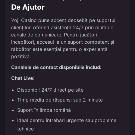
De Ajutor
Yoji Casino pune accent deosebit pe suportul
clienților, oferind asistență 24/7 prin multiple
canale de comunicare. Pentru jucătorii
începători, accesul la un suport competent și
răbdător este esențial pentru o experiență
pozitivă.
Canalele de contact disponibile includ:
Chat Live:
Disponibil 24/7 direct pe site
Timp mediu de răspuns: sub 2 minute
Suport în limba română
Ideal pentru întrebări urgente sau probleme
tehnice