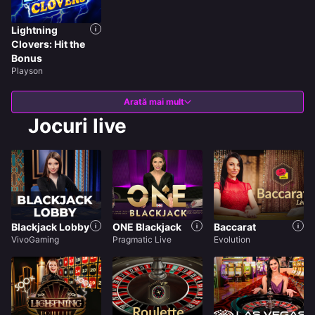
Lightning
Clovers: Hit the
Bonus
Playson
Arată mai mult
Jocuri live
Blackjack Lobby
ONE Blackjack
Baccarat
VivoGaming
Pragmatic Live
Evolution