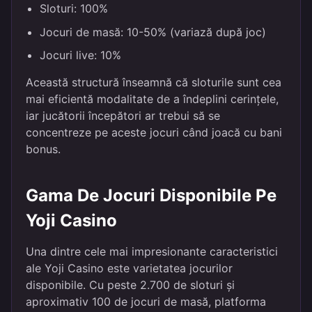
Sloturi: 100%
Jocuri de masă: 10-50% (variază după joc)
Jocuri live: 10%
Această structură înseamnă că sloturile sunt cea
mai eficientă modalitate de a îndeplini cerințele,
iar jucătorii începători ar trebui să se
concentreze pe aceste jocuri când joacă cu bani
bonus.
Gama De Jocuri Disponibile Pe
Yoji Casino
Una dintre cele mai impresionante caracteristici
ale Yoji Casino este varietatea jocurilor
disponibile. Cu peste 2.700 de sloturi și
aproximativ 100 de jocuri de masă, platforma