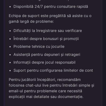
Disponibilă 24/7 pentru consultare rapidă
Echipa de suport este pregătită să asiste cu o
gamă largă de probleme:
Dificultăți la înregistrare sau verificare
Întrebări despre bonusuri și promoții
Probleme tehnice cu jocurile
Asistență pentru depuneri și retrageri
Informații despre jocul responsabil
Suport pentru configurarea limitelor de cont
Pentru jucătorii începători, recomandăm
folosirea chat-ului live pentru întrebări simple și
email-ul pentru problemele care necesită
explicații mai detaliate sau documentație.