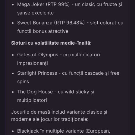
Mega Joker (RTP 99%) - un clasic cu fructe și
șanse excelente
Sweet Bonanza (RTP 96.48%) - slot colorat cu
funcții bonus atractive
Sloturi cu volatilitate medie-înaltă:
Gates of Olympus - cu multiplicatori
impresionanți
Starlight Princess - cu funcții cascade și free
spins
The Dog House - cu wild sticky și
multiplicatori
Jocurile de masă includ variante clasice și
moderne ale jocurilor tradiționale:
Blackjack în multiple variante (European,