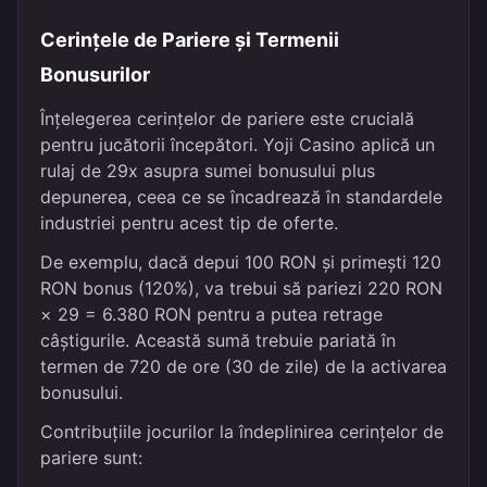
Cerințele de Pariere și Termenii
Bonusurilor
Înțelegerea cerințelor de pariere este crucială
pentru jucătorii începători. Yoji Casino aplică un
rulaj de 29x asupra sumei bonusului plus
depunerea, ceea ce se încadrează în standardele
industriei pentru acest tip de oferte.
De exemplu, dacă depui 100 RON și primești 120
RON bonus (120%), va trebui să pariezi 220 RON
× 29 = 6.380 RON pentru a putea retrage
câștigurile. Această sumă trebuie pariată în
termen de 720 de ore (30 de zile) de la activarea
bonusului.
Contribuțiile jocurilor la îndeplinirea cerințelor de
pariere sunt: