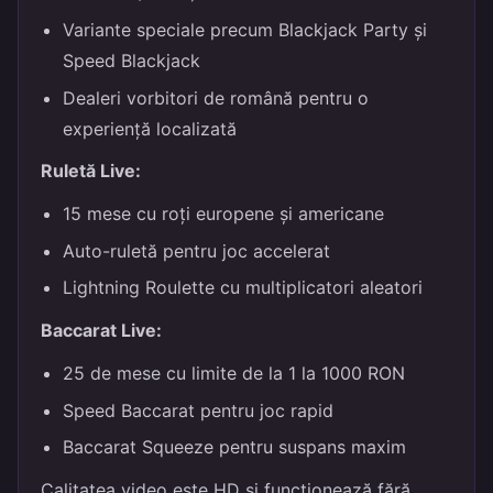
Variante speciale precum Blackjack Party și
Speed Blackjack
Dealeri vorbitori de română pentru o
experiență localizată
Ruletă Live:
15 mese cu roți europene și americane
Auto-ruletă pentru joc accelerat
Lightning Roulette cu multiplicatori aleatori
Baccarat Live:
25 de mese cu limite de la 1 la 1000 RON
Speed Baccarat pentru joc rapid
Baccarat Squeeze pentru suspans maxim
Calitatea video este HD și funcționează fără