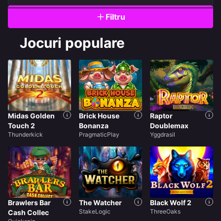
Filtru
Jocuri populare
Midas Golden
Brick House
Raptor
Touch 2
Bonanza
Doublemax
Thunderkick
PragmaticPlay
Yggdrasil
Brawlers Bar
The Watcher
Black Wolf 2
StakeLogic
ThreeOaks
Cash Collec